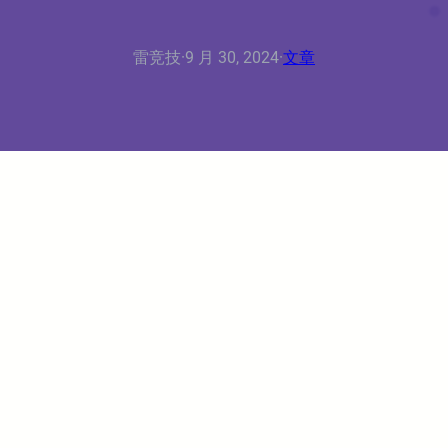
雷竞技
·
9 月 30, 2024
·
文章