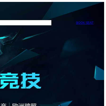
BOOK SEAT