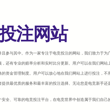
投注网站
并且参与其中。作为一家专注于电竞投注的网站，我们致力于为
项，还有专业的赔率分析和实时比分更新。用户可以在我们网站
格的资金管理制度。用户可以放心地在我们网站上进行投注，不
者提供最优质的服务和最丰富的投注选择。无论您是电竞新手还
个安全、可靠的电竞投注平台，在电竞世界中创造属于我们自己