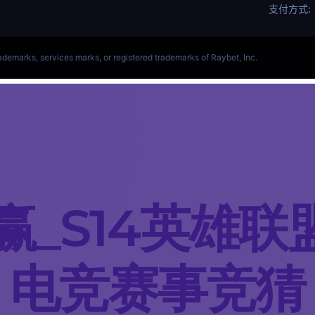
输赢_S14英雄
电竞赛事竞猜