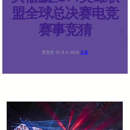
盟全球总决赛电竞
赛事竞猜
雷竞技
·
10 月 6, 2024
·
文章