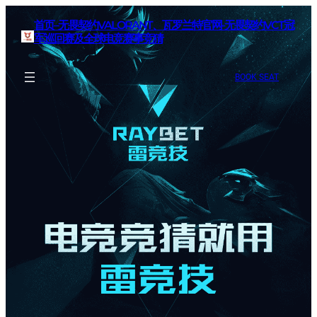
首页–无畏契约VALORANT、瓦罗兰特官网-无畏契约VCT冠
军巡回赛及全球电竞赛事竞猜
BOOK SEAT