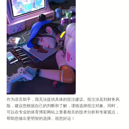
作为语言助手，我无法提供具体的投注建议。投注涉及到财务风
险，建议您根据自己的判断和了解，谨慎选择投注对象。同时，
可以在专业的体育博彩网站上查看相关的技术分析和专家观点，
帮助您做出更明智的选择。祝您好运！