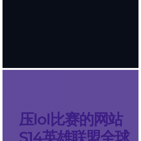
压lol比赛的网站
_S14英雄联盟全球