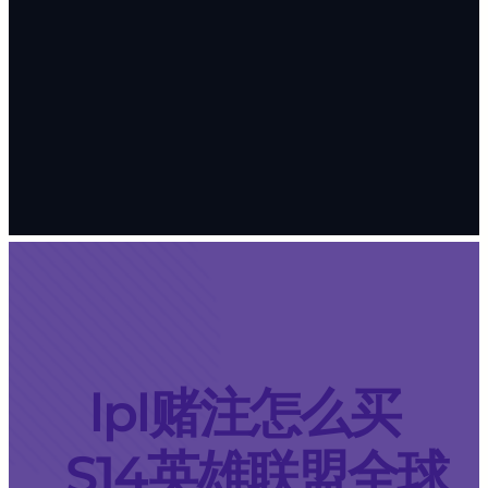
lpl赌注怎么买
_S14英雄联盟全球