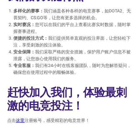
多样化的赛事：
我们涵盖各种各样的电竞赛事，如DOTA2、无
畏契约、CS:GO等，让您有更多选择的机会。
实时赛况：
您可以在我们的平台上查看比赛实时数据，随时掌
握赛事进程。
便捷的投注方式：
我们提供简单直观的投注界面，让您轻松下
注，享受刺激的投注体验。
安全保障：
我们采取严格的安全措施，保护用户账户信息不被
泄露，让您放心使用我们的服务。
专业客服：
我们有24小时在线客服团队，随时为您解答疑问，
确保您在使用过程中的顺畅体验。
赶快加入我们，体验最刺
激的电竞投注！
点击
这里
注册账号，感受精彩的电竞世界！