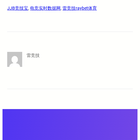
JJB竞技宝
, 
电竞实时数据网
, 
雷竞技raybet体育
雷竞技