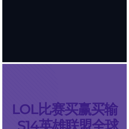
LOL比赛买赢买输
_S14英雄联盟全球