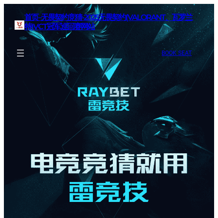
首页–无畏契约竞猜-2025无畏契约(VALORANT、瓦罗兰
特)VCT冠军巡回赛网站
BOOK SEAT