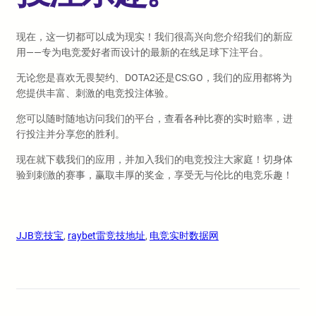
现在，这一切都可以成为现实！我们很高兴向您介绍我们的新应
用——专为电竞爱好者而设计的最新的在线足球下注平台。
无论您是喜欢无畏契约、DOTA2还是CS:GO，我们的应用都将为
您提供丰富、刺激的电竞投注体验。
您可以随时随地访问我们的平台，查看各种比赛的实时赔率，进
行投注并分享您的胜利。
现在就下载我们的应用，并加入我们的电竞投注大家庭！切身体
验到刺激的赛事，赢取丰厚的奖金，享受无与伦比的电竞乐趣！
JJB竞技宝
, 
raybet雷竞技地址
, 
电竞实时数据网