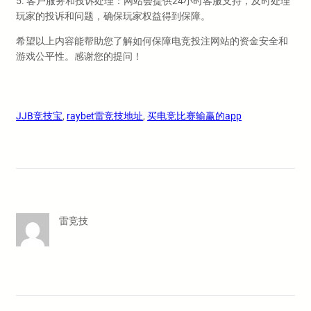
5. 客户服务和投诉处理：网站会提供24小时客服支持，及时处理
玩家的投诉和问题，确保玩家权益得到保障。
希望以上内容能帮助您了解如何保障电竞投注网站的资金安全和
游戏公平性。感谢您的提问！
JJB竞技宝
, 
raybet雷竞技地址
, 
买电竞比赛输赢的app
雷竞技