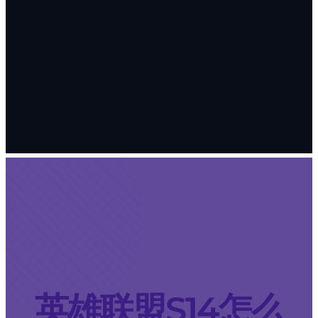
英雄联盟S14怎么