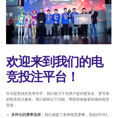
欢迎来到我们的电
竞投注平台！
作为雷竞技的竞争对手，我们致力于为用户提供更安全、更可靠
的电竞投注服务。我们拥有以下功能，帮助您体验更刺激的电竞
竞猜：
多样化的赛事选择：
我们涵盖了各种电竞赛事，包括DOTA2、