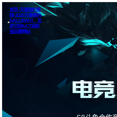
首页–无畏契约竞
猜-2025无畏契约
(VALORANT、瓦
罗兰特)VCT冠军
巡回赛网站