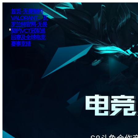
首页–无畏契约
VALORANT、瓦
罗兰特官网-无畏
契约VCT冠军巡
回赛及全球电竞
赛事竞猜