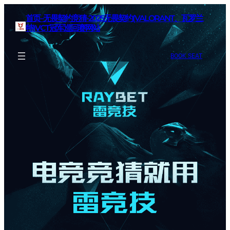
首页–无畏契约竞猜-2025无畏契约(VALORANT、瓦罗兰
特)VCT冠军巡回赛网站
BOOK SEAT