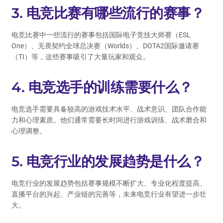
3. 电竞比赛有哪些流行的赛事？
电竞比赛中一些流行的赛事包括国际电子竞技大师赛（ESL
One）、无畏契约全球总决赛（Worlds）、DOTA2国际邀请赛
（TI）等，这些赛事吸引了大量玩家和观众。
4. 电竞选手的训练需要什么？
电竞选手需要具备较高的游戏技术水平、战术意识、团队合作能
力和心理素质。他们通常需要长时间进行游戏训练、战术磨合和
心理调整。
5. 电竞行业的发展趋势是什么？
电竞行业的发展趋势包括赛事规模不断扩大、专业化程度提高、
直播平台的兴起、产业链的完善等，未来电竞行业有望进一步壮
大。