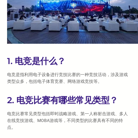
1. 电竞是什么？
电竞是指利用电子设备进行竞技比赛的一种竞技活动，涉及游戏
类型众多，包括电子体育竞赛、网络游戏竞技等。
2. 电竞比赛有哪些常见类型？
电竞比赛常见类型包括即时战略游戏、第一人称射击游戏、多人
在线竞技游戏、MOBA游戏等，不同类型的比赛具有不同的特
点。