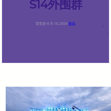
S14外围群
雷竞技
·
8 月 10, 2024
·
资讯