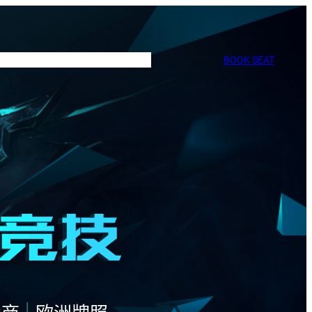
BOOK SEAT