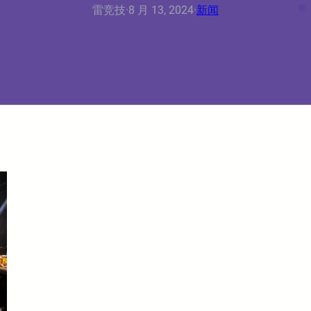
雷竞技
·
8 月 13, 2024
·
新闻