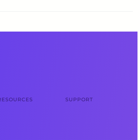
RESOURCES
SUPPORT