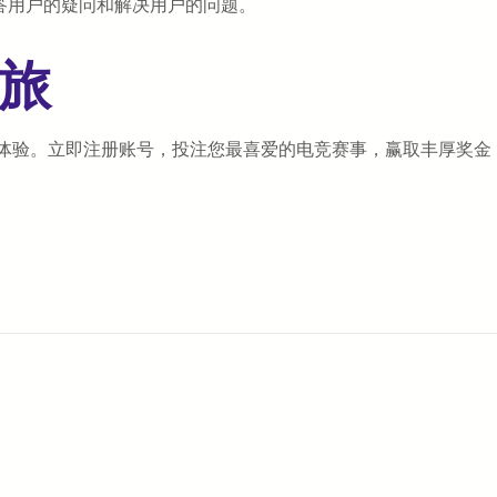
答用户的疑问和解决用户的问题。
旅
注体验。立即注册账号，投注您最喜爱的电竞赛事，赢取丰厚奖金