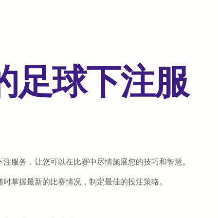
的足球下注服
下注服务，让您可以在比赛中尽情施展您的技巧和智慧。
随时掌握最新的比赛情况，制定最佳的投注策略。