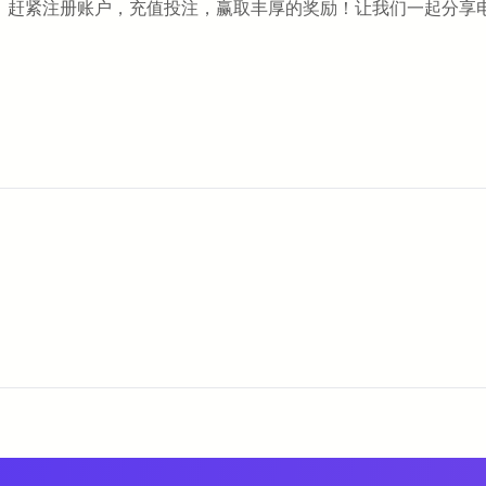
！赶紧注册账户，充值投注，赢取丰厚的奖励！让我们一起分享