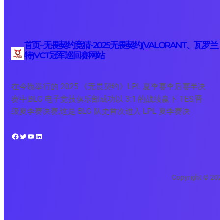
首页–无畏契约竞猜-2025无畏契约(VALORANT、瓦罗兰
特)VCT冠军巡回赛网站
在今晚举行的 2025 《无畏契约》LPL 夏季赛季后赛半决
赛中,BLG 电子竞技俱乐部成功以 3:1 的战绩赢下 TES,晋
级夏季赛决赛,这是 BLG 队史首次进入 LPL 夏季赛决
Facebook
Twitter
YouTube
LinkedIn
Copyright © 202