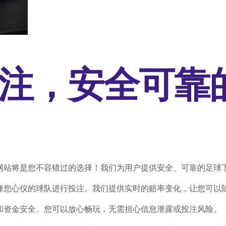
注，安全可靠
网站将是您不容错过的选择！我们为用户提供安全、可靠的足球
择您心仪的球队进行投注。我们提供实时的赔率变化，让您可以
和资金安全。您可以放心畅玩，无需担心信息泄露或投注风险。