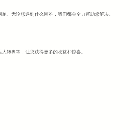
问题。无论您遇到什么困难，我们都会全力帮助您解决。
运大转盘等，让您获得更多的收益和惊喜。