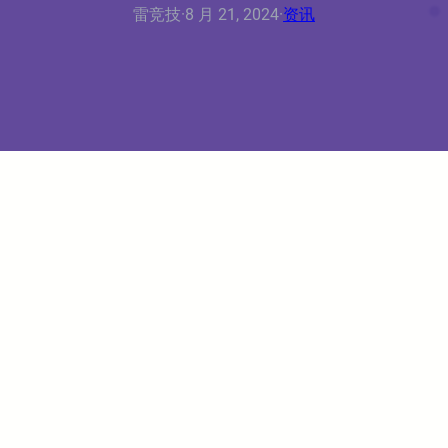
雷竞技
·
8 月 21, 2024
·
资讯