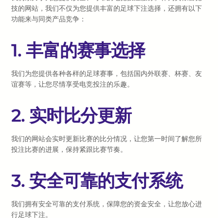
技的网站，我们不仅为您提供丰富的足球下注选择，还拥有以下
功能来与同类产品竞争：
1. 丰富的赛事选择
我们为您提供各种各样的足球赛事，包括国内外联赛、杯赛、友
谊赛等，让您尽情享受电竞投注的乐趣。
2. 实时比分更新
我们的网站会实时更新比赛的比分情况，让您第一时间了解您所
投注比赛的进展，保持紧跟比赛节奏。
3. 安全可靠的支付系统
我们拥有安全可靠的支付系统，保障您的资金安全，让您放心进
行足球下注。