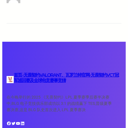
首页–无畏契约VALORANT、瓦罗兰特官网-无畏契约VCT冠
军巡回赛及全球电竞赛事竞猜
在今晚举行的 2025 《无畏契约》LPL 夏季赛季后赛半决赛
中,BLG 电子竞技俱乐部成功以 3:1 的战绩赢下 TES,晋级夏季
赛决赛,这是 BLG 队史首次进入 LPL 夏季赛决
Facebook
Twitter
YouTube
LinkedIn