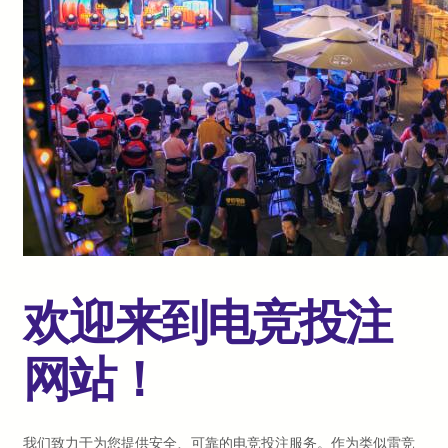
欢迎来到电竞投注
网站！
我们致力于为您提供安全、可靠的电竞投注服务。作为类似雷竞