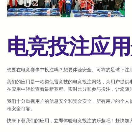
电竞投注应用
想要在电竞赛事中投注吗？想要体验安全、可靠的足球下注
我们的应用是一款类似雷竞技的电竞投注网站，为用户提供
在应用中轻松查看最新赛程、实时比分和参与投注，让您随
我们十分重视用户的信息安全和资金安全，所有用户的个人
程安全可靠。
快来下载我们的应用，立即体验电竞投注的乐趣吧！赶快加