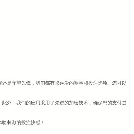
耀还是守望先锋，我们都有您喜爱的赛事和投注选项。您可以
。此外，我们的应用采用了先进的加密技术，确保您的支付过
体验刺激的投注快感！