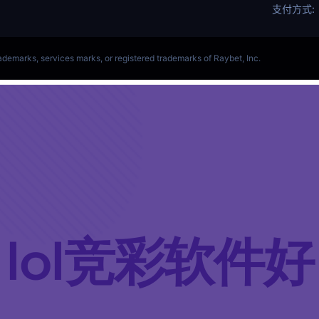
lol竞彩软件好