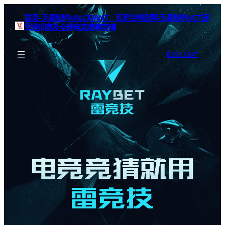
首页–无畏契约VALORANT、瓦罗兰特官网-无畏契约VCT冠
军巡回赛及全球电竞赛事竞猜
BOOK SEAT