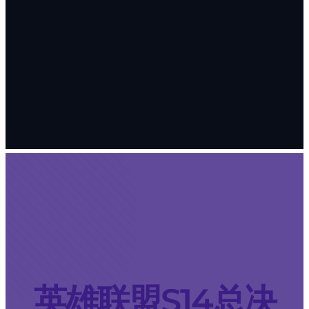
英雄联盟S14总决