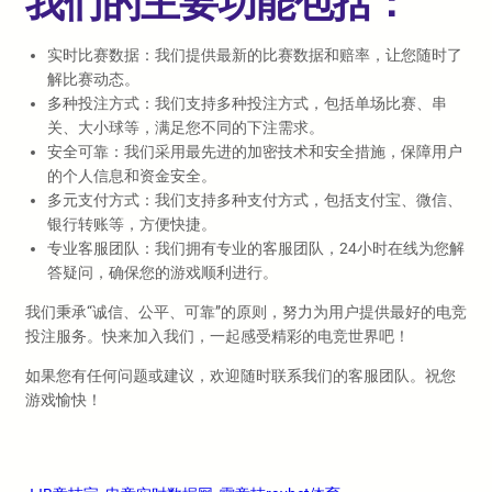
我们的主要功能包括：
实时比赛数据：我们提供最新的比赛数据和赔率，让您随时了
解比赛动态。
多种投注方式：我们支持多种投注方式，包括单场比赛、串
关、大小球等，满足您不同的下注需求。
安全可靠：我们采用最先进的加密技术和安全措施，保障用户
的个人信息和资金安全。
多元支付方式：我们支持多种支付方式，包括支付宝、微信、
银行转账等，方便快捷。
专业客服团队：我们拥有专业的客服团队，24小时在线为您解
答疑问，确保您的游戏顺利进行。
我们秉承“诚信、公平、可靠”的原则，努力为用户提供最好的电竞
投注服务。快来加入我们，一起感受精彩的电竞世界吧！
如果您有任何问题或建议，欢迎随时联系我们的客服团队。祝您
游戏愉快！