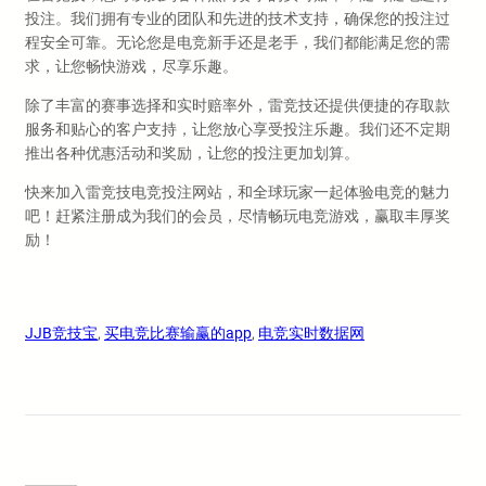
投注。我们拥有专业的团队和先进的技术支持，确保您的投注过
程安全可靠。无论您是电竞新手还是老手，我们都能满足您的需
求，让您畅快游戏，尽享乐趣。
除了丰富的赛事选择和实时赔率外，雷竞技还提供便捷的存取款
服务和贴心的客户支持，让您放心享受投注乐趣。我们还不定期
推出各种优惠活动和奖励，让您的投注更加划算。
快来加入雷竞技电竞投注网站，和全球玩家一起体验电竞的魅力
吧！赶紧注册成为我们的会员，尽情畅玩电竞游戏，赢取丰厚奖
励！
JJB竞技宝
, 
买电竞比赛输赢的app
, 
电竞实时数据网