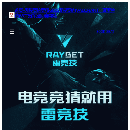
首页–无畏契约竞猜-2025无畏契约(VALORANT、瓦罗兰
特)VCT冠军巡回赛网站
BOOK SEAT