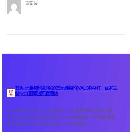
雷竞技
首页–无畏契约竞猜-2025无畏契约(VALORANT、瓦罗兰
特)VCT冠军巡回赛网站
在今晚举行的 2025 《无畏契约》LPL 夏季赛季后赛半决赛
中,BLG 电子竞技俱乐部成功以 3:1 的战绩赢下 TES,晋级夏季
赛决赛,这是 BLG 队史首次进入 LPL 夏季赛决