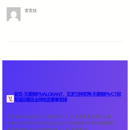
雷竞技
首页–无畏契约VALORANT、瓦罗兰特官网-无畏契约VCT冠
军巡回赛及全球电竞赛事竞猜
在今晚举行的 2025 《无畏契约》LPL 夏季赛季后赛半决赛
中,BLG 电子竞技俱乐部成功以 3:1 的战绩赢下 TES,晋级夏季
赛决赛,这是 BLG 队史首次进入 LPL 夏季赛决