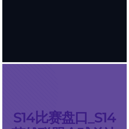
S14比赛盘口_S14