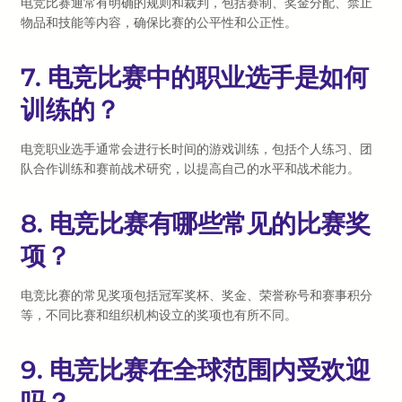
电竞比赛通常有明确的规则和裁判，包括赛制、奖金分配、禁止
物品和技能等内容，确保比赛的公平性和公正性。
7. 电竞比赛中的职业选手是如何
训练的？
电竞职业选手通常会进行长时间的游戏训练，包括个人练习、团
队合作训练和赛前战术研究，以提高自己的水平和战术能力。
8. 电竞比赛有哪些常见的比赛奖
项？
电竞比赛的常见奖项包括冠军奖杯、奖金、荣誉称号和赛事积分
等，不同比赛和组织机构设立的奖项也有所不同。
9. 电竞比赛在全球范围内受欢迎