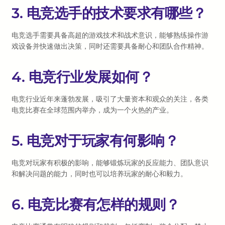
3. 电竞选手的技术要求有哪些？
电竞选手需要具备高超的游戏技术和战术意识，能够熟练操作游
戏设备并快速做出决策，同时还需要具备耐心和团队合作精神。
4. 电竞行业发展如何？
电竞行业近年来蓬勃发展，吸引了大量资本和观众的关注，各类
电竞比赛在全球范围内举办，成为一个火热的产业。
5. 电竞对于玩家有何影响？
电竞对玩家有积极的影响，能够锻炼玩家的反应能力、团队意识
和解决问题的能力，同时也可以培养玩家的耐心和毅力。
6. 电竞比赛有怎样的规则？