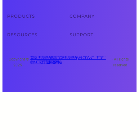
PRODUCTS
COMPANY
RESOURCES
SUPPORT
首页–无畏契约竞猜-2025无畏契约(VALORANT、瓦罗兰
Copyright ©
· All rights
特)VCT冠军巡回赛网站
2025 ·
reserved