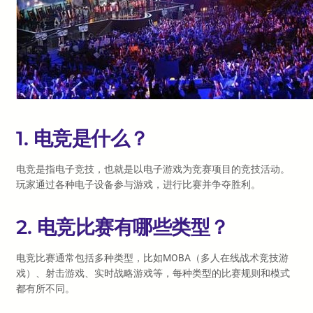
1. 电竞是什么？
电竞是指电子竞技，也就是以电子游戏为竞赛项目的竞技活动。
玩家通过各种电子设备参与游戏，进行比赛并争夺胜利。
2. 电竞比赛有哪些类型？
电竞比赛通常包括多种类型，比如MOBA（多人在线战术竞技游
戏）、射击游戏、实时战略游戏等，每种类型的比赛规则和模式
都有所不同。