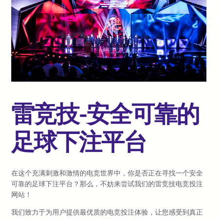
雷竞技-安全可靠的
足球下注平台
在这个充满刺激和激情的电竞世界中，你是否正在寻找一个安全
可靠的足球下注平台？那么，不妨来尝试我们的雷竞技电竞投注
网站！
我们致力于为用户提供最优质的电竞投注体验，让您感受到真正