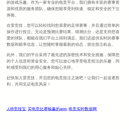
的游戏乐趣。作为一家专业的电竞平台，我们拥有丰富的赛事资
源和优质的服务团队，确保您能享受到快速、稳定和安全的下注
体验。
在雷竞技，您可以轻松找到您喜爱的足球赛事，并且通过简单的
操作进行投注。无论是预测比赛结果、猜测比分，还是支持您喜
爱的球队，都能在我们平台上得到满足。我们还提供实时的赛事
数据和赔率信息，让您随时掌握最新的动态，抓住投注机会。
此外，我们的平台采用了最先进的加密技术和安全措施，保障您
的个人信息和资金安全。您可以放心地享受电竞投注的乐趣，同
时感受到我们的用心服务和贴心关怀。
赶快加入雷竞技，开启您的电竞投注之旅吧！让我们一起追逐胜
利，共同见证电竞风采！
JJB竞技宝
, 
买电竞比赛输赢的app
, 
电竞实时数据网