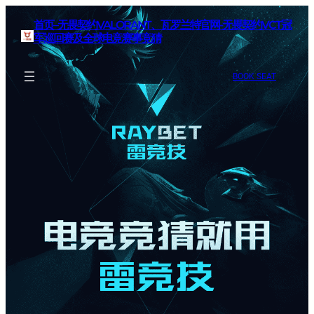
首页–无畏契约VALORANT、瓦罗兰特官网-无畏契约VCT冠
军巡回赛及全球电竞赛事竞猜
BOOK SEAT