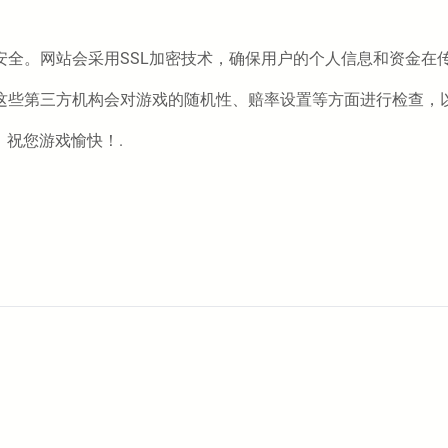
金安全。网站会采用SSL加密技术，确保用户的个人信息和资金在
。这些第三方机构会对游戏的随机性、赔率设置等方面进行检查，
祝您游戏愉快！.