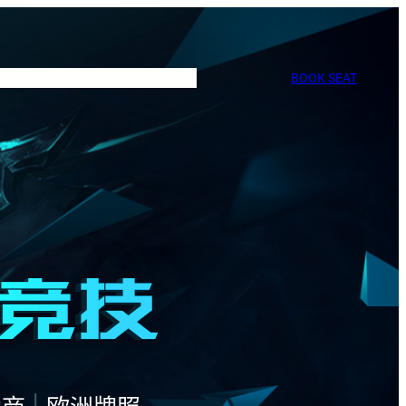
BOOK SEAT