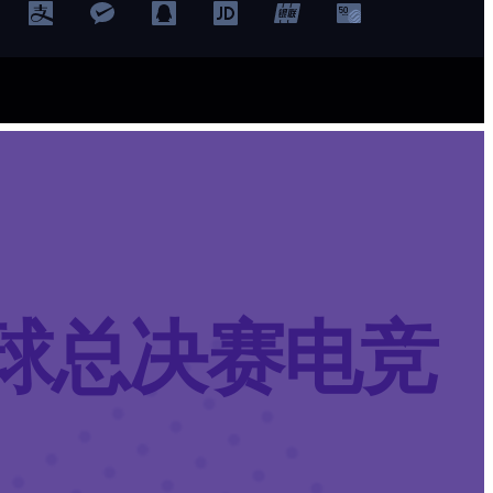
全球总决赛电竞