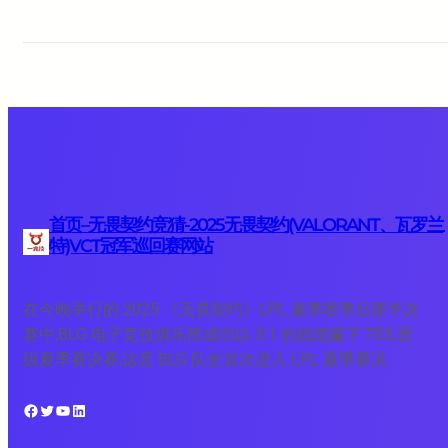
首页–无畏契约竞猜-2025无畏契约(VALORANT、瓦罗兰
特)VCT冠军巡回赛网站
在今晚举行的 2025 《无畏契约》LPL 夏季赛季后赛半决
赛中,BLG 电子竞技俱乐部成功以 3:1 的战绩赢下 TES,晋
级夏季赛决赛,这是 BLG 队史首次进入 LPL 夏季赛决
Facebook
Twitter
YouTube
LinkedIn