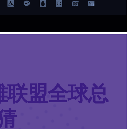
雄联盟全球总
猜