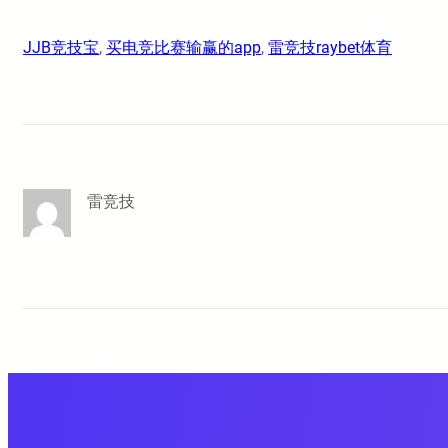
JJB竞技宝
, 
买电竞比赛输赢的app
, 
雷竞技raybet体育
雷竞技