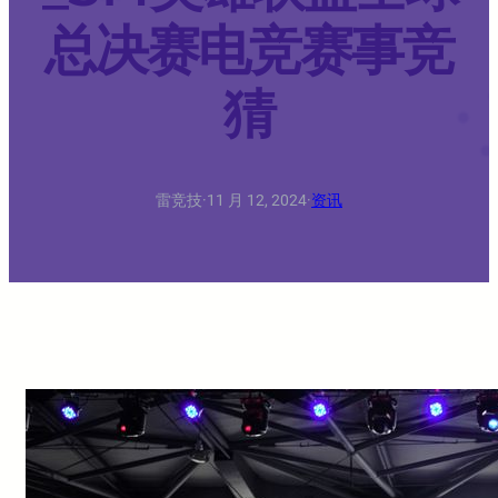
总决赛电竞赛事竞
猜
雷竞技
·
11 月 12, 2024
·
资讯