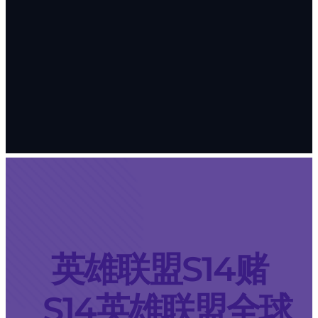
英雄联盟S14赌
_S14英雄联盟全球