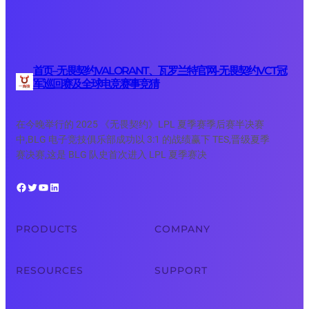
首页–无畏契约VALORANT、瓦罗兰特官网-无畏契约VCT冠
军巡回赛及全球电竞赛事竞猜
在今晚举行的 2025 《无畏契约》LPL 夏季赛季后赛半决赛
中,BLG 电子竞技俱乐部成功以 3:1 的战绩赢下 TES,晋级夏季
赛决赛,这是 BLG 队史首次进入 LPL 夏季赛决
Facebook
Twitter
YouTube
LinkedIn
PRODUCTS
COMPANY
RESOURCES
SUPPORT