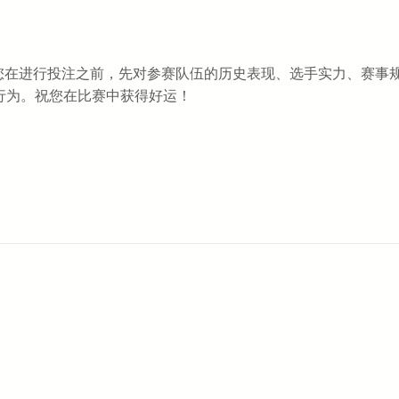
议您在进行投注之前，先对参赛队伍的历史表现、选手实力、赛事
行为。祝您在比赛中获得好运！