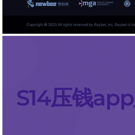
S14压钱ap