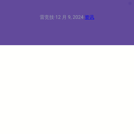
雷竞技
·
12 月 9, 2024
·
资讯