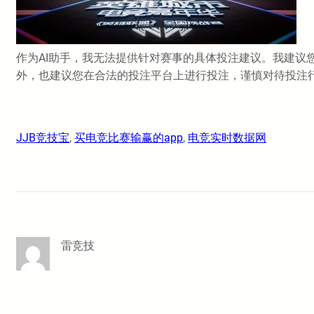
作为AI助手，我无法提供针对赛事的具体投注建议。我建
外，也建议您在合法的投注平台上进行投注，谨慎对待投注
JJB竞技宝
, 
买电竞比赛输赢的app
, 
电竞实时数据网
雷竞技