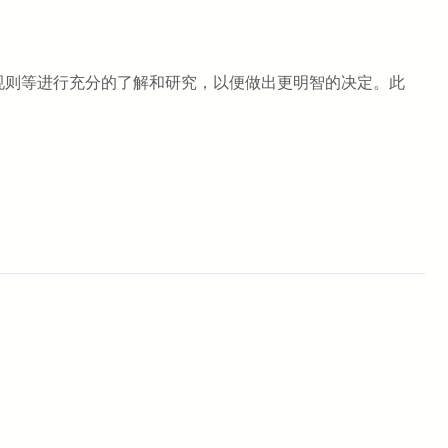
规则等进行充分的了解和研究，以便做出更明智的决定。此