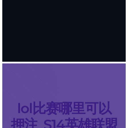
lol比赛哪里可以
押注_S14英雄联盟