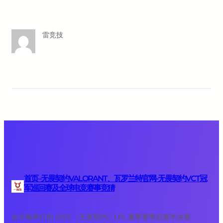
雷竞技
首页–无畏契约VALORANT、瓦罗兰特官网-无畏契约VCT冠
军巡回赛及全球电竞赛事竞猜
在今晚举行的 2025 《无畏契约》LPL 夏季赛季后赛半决赛