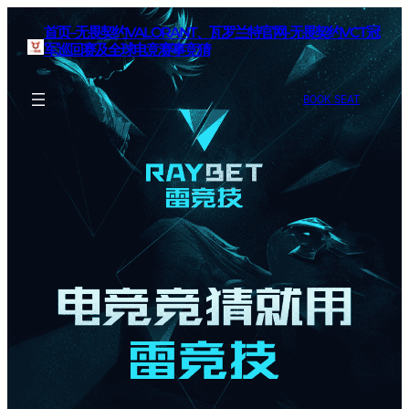
首页–无畏契约VALORANT、瓦罗兰特官网-无畏契约VCT冠
军巡回赛及全球电竞赛事竞猜
BOOK SEAT