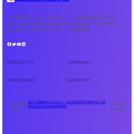
在今晚举行的 2025 《无畏契约》LPL 夏季赛季后赛半决赛
中,BLG 电子竞技俱乐部成功以 3:1 的战绩赢下 TES,晋级夏季
赛决赛,这是 BLG 队史首次进入 LPL 夏季赛决
Facebook
Twitter
YouTube
LinkedIn
PRODUCTS
COMPANY
RESOURCES
SUPPORT
首页–无畏契约VALORANT、瓦罗兰特官网-无畏契约VCT冠
Copyright ©
· All rights
军巡回赛及全球电竞赛事竞猜
2025 ·
reserved