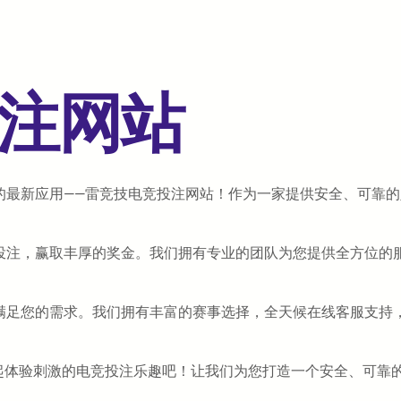
注网站
的最新应用——雷竞技电竞投注网站！作为一家提供安全、可靠
投注，赢取丰厚的奖金。我们拥有专业的团队为您提供全方位的
满足您的需求。我们拥有丰富的赛事选择，全天候在线客服支持
一起体验刺激的电竞投注乐趣吧！让我们为您打造一个安全、可靠