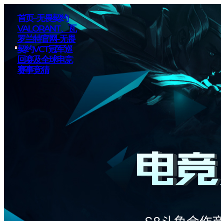
首页–无畏契约
VALORANT、瓦
罗兰特官网-无畏
契约VCT冠军巡
回赛及全球电竞
赛事竞猜