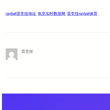
raybet雷竞技地址
, 
电竞实时数据网
, 
雷竞技raybet体育
雷竞技