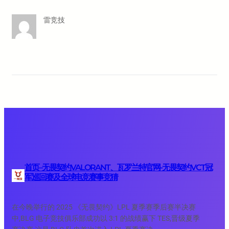
雷竞技
首页–无畏契约VALORANT、瓦罗兰特官网-无畏契约VCT冠
军巡回赛及全球电竞赛事竞猜
在今晚举行的 2025 《无畏契约》LPL 夏季赛季后赛半决赛
中,BLG 电子竞技俱乐部成功以 3:1 的战绩赢下 TES,晋级夏季