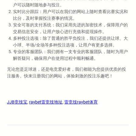
户可以随时随地参与投注。
实时比分跟踪：用户可以在我们的网站上随时查看比赛实况和
比分，及时掌握投注赛事的情况。
安全可靠的支付系统：我们采用先进的加密技术，保障用户的
交易信息安全，让用户放心进行充值和提现操作。
多种投注选项：除了普通的胜平负投注，我们还提供让球、大
小球、半场/全场等多种投注选项，让用户有更多选择。
专业的客服团队：我们拥有一支专业的客服团队，随时为用户
解答疑问，确保用户在使用过程中顺利畅通。
无论您是足球迷，还是电竞爱好者，我们都能为您提供优质的投
注服务。快来注册我们的网站，体验刺激的投注乐趣吧！
JJB竞技宝
, 
raybet雷竞技地址
, 
雷竞技raybet体育