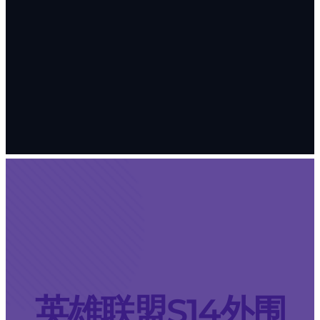
英雄联盟S14外围