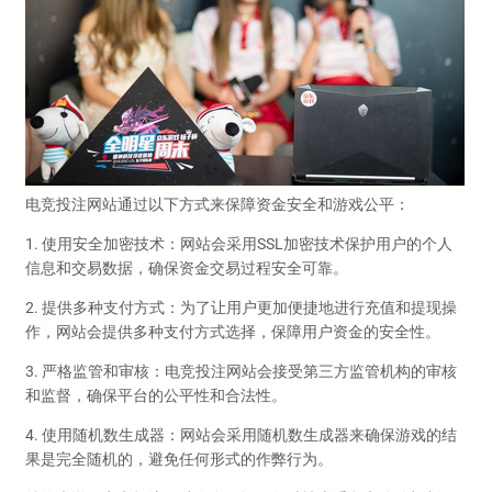
电竞投注网站通过以下方式来保障资金安全和游戏公平：
1. 使用安全加密技术：网站会采用SSL加密技术保护用户的个人
信息和交易数据，确保资金交易过程安全可靠。
2. 提供多种支付方式：为了让用户更加便捷地进行充值和提现操
作，网站会提供多种支付方式选择，保障用户资金的安全性。
3. 严格监管和审核：电竞投注网站会接受第三方监管机构的审核
和监督，确保平台的公平性和合法性。
4. 使用随机数生成器：网站会采用随机数生成器来确保游戏的结
果是完全随机的，避免任何形式的作弊行为。