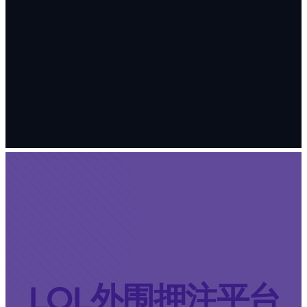
LOL外围押注平台