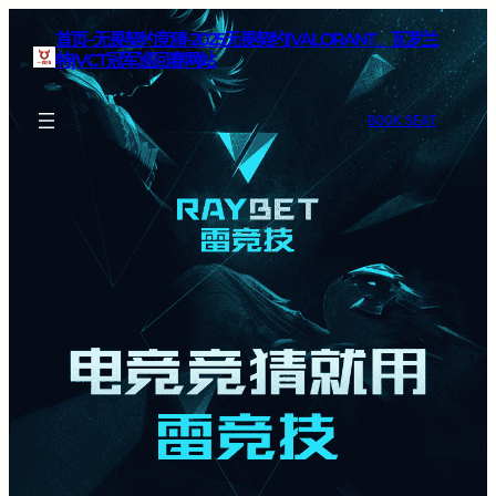
首页–无畏契约竞猜-2025无畏契约(VALORANT、瓦罗兰
特)VCT冠军巡回赛网站
BOOK SEAT