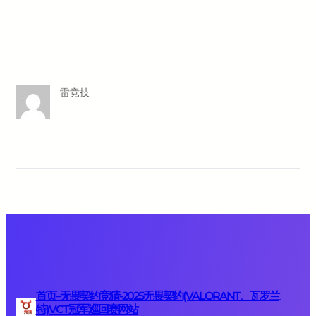
雷竞技
首页–无畏契约竞猜-2025无畏契约(VALORANT、瓦罗兰
特)VCT冠军巡回赛网站