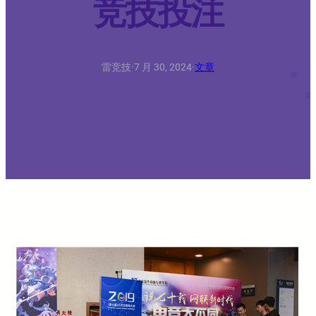
竞技投注
雷竞技
·
7 月 30, 2024
·
文章