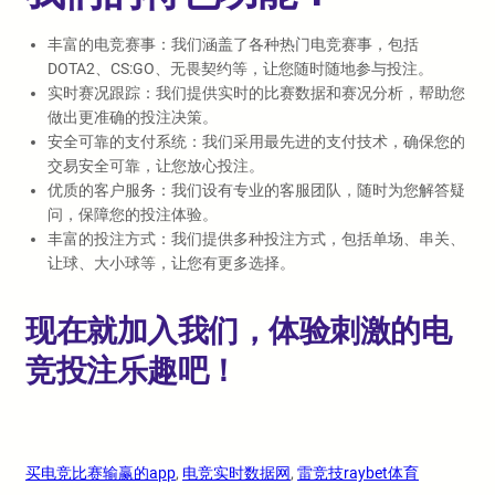
丰富的电竞赛事：我们涵盖了各种热门电竞赛事，包括
DOTA2、CS:GO、无畏契约等，让您随时随地参与投注。
实时赛况跟踪：我们提供实时的比赛数据和赛况分析，帮助您
做出更准确的投注决策。
安全可靠的支付系统：我们采用最先进的支付技术，确保您的
交易安全可靠，让您放心投注。
优质的客户服务：我们设有专业的客服团队，随时为您解答疑
问，保障您的投注体验。
丰富的投注方式：我们提供多种投注方式，包括单场、串关、
让球、大小球等，让您有更多选择。
现在就加入我们，体验刺激的电
竞投注乐趣吧！
买电竞比赛输赢的app
, 
电竞实时数据网
, 
雷竞技raybet体育