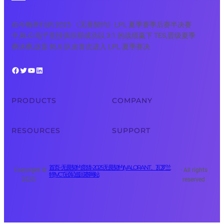
在今晚举行的 2025 《无畏契约》LPL 夏季赛季后赛半决赛
中,BLG 电子竞技俱乐部成功以 3:1 的战绩赢下 TES,晋级夏季
赛决赛,这是 BLG 队史首次进入 LPL 夏季赛决
Facebook
Twitter
YouTube
LinkedIn
PRODUCTS
COMPANY
RESOURCES
SUPPORT
首页–无畏契约竞猜-2025无畏契约(VALORANT、瓦罗兰
Copyright ©
· All rights
特)VCT冠军巡回赛网站
2025 ·
reserved