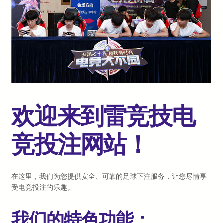
欢迎来到雷竞技电
竞投注网站！
在这里，我们为您提供安全、可靠的足球下注服务，让您尽情享
受电竞投注的乐趣。
我们的特色功能：