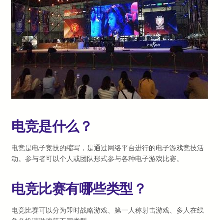
电竞是什么？
电竞是电子竞技的缩写，是通过网络平台进行的电子游戏竞技活
动。参与者可以个人或团队形式参与各种电子游戏比赛。
电竞比赛有哪些类型？
电竞比赛可以分为即时战略游戏、第一人称射击游戏、多人在线