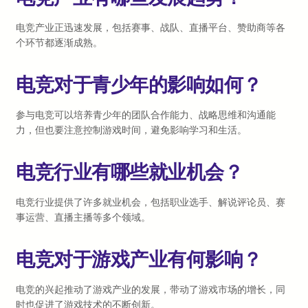
电竞产业正迅速发展，包括赛事、战队、直播平台、赞助商等各
个环节都逐渐成熟。
电竞对于青少年的影响如何？
参与电竞可以培养青少年的团队合作能力、战略思维和沟通能
力，但也要注意控制游戏时间，避免影响学习和生活。
电竞行业有哪些就业机会？
电竞行业提供了许多就业机会，包括职业选手、解说评论员、赛
事运营、直播主播等多个领域。
电竞对于游戏产业有何影响？
电竞的兴起推动了游戏产业的发展，带动了游戏市场的增长，同
时也促进了游戏技术的不断创新。