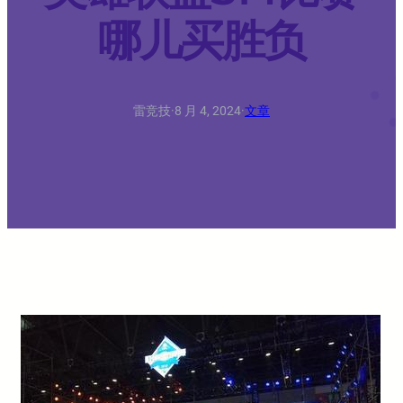
哪儿买胜负
雷竞技
·
8 月 4, 2024
·
文章