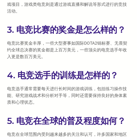
戏项目，游戏类电竞则是通过游戏直播和解说等形式进行的竞技
活动。
3. 电竞比赛的奖金是怎么样的？
电竞比赛奖金丰厚，一些大型赛事如国际DOTA2锦标赛、无畏契
约全球总决赛的奖金都是上百万美元，一些顶尖的电竞选手年收
入更是数百万美元。
4. 电竞选手的训练是怎样的？
电竞选手通常需要每天进行长时间的游戏训练，包括练习操作技
能、研究游戏战术和分析对手等，同时还需要保持良好的身体素
质和心理状态。
5. 电竞在全球的普及程度如何？
电竞在全球范围内受到越来越多的关注和认可，许多国家和地区