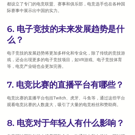
都设立了专门的电竞联盟、赛事和俱乐部，电竞选手也在各种国
际赛事中展示出中国的实力。
6. 电子竞技的未来发展趋势是什
么？
电子竞技的发展趋势将更加多样化和专业化，除了传统的竞技游
戏，还会出现更多的电子竞技项目，如VR游戏、电子竞技体育
等，电竞产业链也会更加完善。
7. 电竞比赛的直播平台有哪些？
电竞比赛的直播平台包括Twitch、虎牙、斗鱼等，通过这些平台
观看电竞比赛的人数庞大，吸引了大量的电竞粉丝和赞助商。
8. 电竞对于年轻人有什么影响？