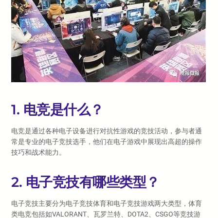
1. 电竞是什么？
电竞是通过各种电子设备进行对抗性游戏的竞技活动，参与者通
常是专业的电子竞技选手，他们在电子游戏中展现出高超的操作
技巧和战术能力。
2. 电子竞技有哪些类型？
电子竞技主要分为电子竞技体育和电子竞技游戏两大类型，体育
类电竞包括如VALORANT、瓦罗兰特、DOTA2、CSGO等竞技游