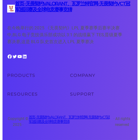
首页–无畏契约VALORANT、瓦罗兰特官网-无畏契约VCT冠
军巡回赛及全球电竞赛事竞猜
在今晚举行的 2025 《无畏契约》LPL 夏季赛季后赛半决赛
中,BLG 电子竞技俱乐部成功以 3:1 的战绩赢下 TES,晋级夏季
赛决赛,这是 BLG 队史首次进入 LPL 夏季赛决
Facebook
Twitter
YouTube
LinkedIn
PRODUCTS
COMPANY
RESOURCES
SUPPORT
首页–无畏契约VALORANT、瓦罗兰特官网-无畏契约VCT冠
Copyright ©
· All rights
军巡回赛及全球电竞赛事竞猜
2025 ·
reserved