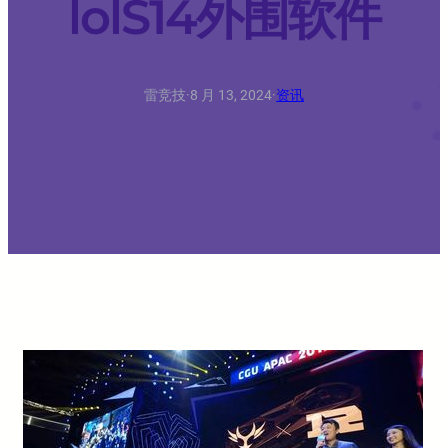
lolS14外围软件
雷竞技
·
8 月 13, 2024
·
资讯