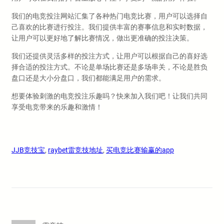
我们的电竞投注网站汇集了各种热门电竞比赛，用户可以选择自
己喜欢的比赛进行投注。我们提供丰富的赛事信息和实时数据，
让用户可以更好地了解比赛情况，做出更准确的投注决策。
我们还提供灵活多样的投注方式，让用户可以根据自己的喜好选
择合适的投注方式。不论是单场比赛还是多场串关，不论是胜负
盘口还是大小分盘口，我们都能满足用户的需求。
想要体验刺激的电竞投注乐趣吗？快来加入我们吧！让我们共同
享受电竞带来的乐趣和激情！
JJB竞技宝
, 
raybet雷竞技地址
, 
买电竞比赛输赢的app