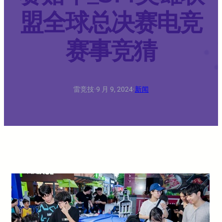
盟全球总决赛电竞
赛事竞猜
雷竞技
·
9 月 9, 2024
·
新闻