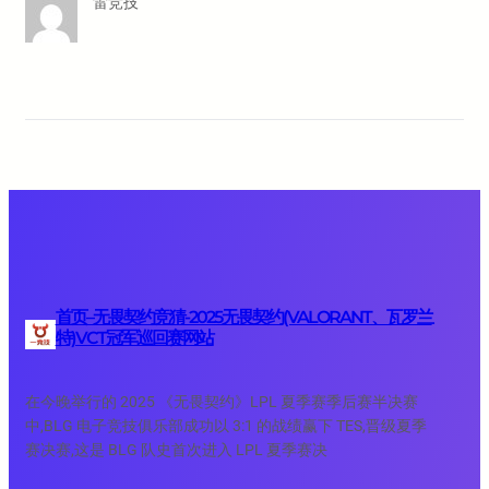
雷竞技
首页–无畏契约竞猜-2025无畏契约(VALORANT、瓦罗兰
特)VCT冠军巡回赛网站
在今晚举行的 2025 《无畏契约》LPL 夏季赛季后赛半决赛
中,BLG 电子竞技俱乐部成功以 3:1 的战绩赢下 TES,晋级夏季
赛决赛,这是 BLG 队史首次进入 LPL 夏季赛决