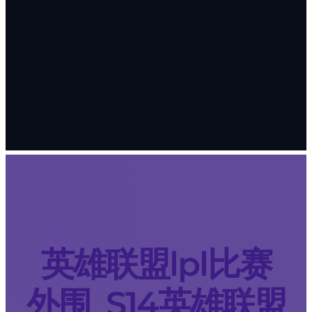
英雄联盟lpl比赛
外围_S14英雄联盟