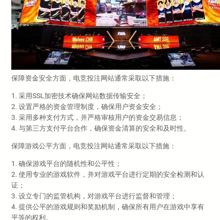
保障资金安全方面，电竞投注网站通常采取以下措施：
1. 采用SSL加密技术确保网站数据传输安全；
2. 设置严格的资金管理制度，确保用户资金安全；
3. 采用多种支付方式，并严格审核用户的资金交易信息；
4. 与第三方支付平台合作，确保资金清算的安全和及时性。
保障游戏公平方面，电竞投注网站通常采取以下措施：
1. 确保游戏平台的随机性和公平性；
2. 使用专业的游戏软件，并对游戏平台进行定期的安全检测和认
证；
3. 设立专门的监管机构，对游戏平台进行监督和管理；
4. 提供公平的游戏规则和奖励机制，确保所有用户在游戏中享有
平等的权利。