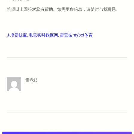
希望以上回答对您有帮助。如需更多信息，请随时与我联系。
JJB竞技宝
, 
电竞实时数据网
, 
雷竞技raybet体育
雷竞技