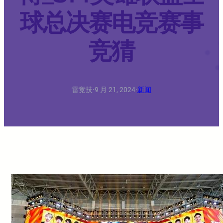
球总决赛电竞赛事
竞猜
雷竞技
·
9 月 21, 2024
·
新闻