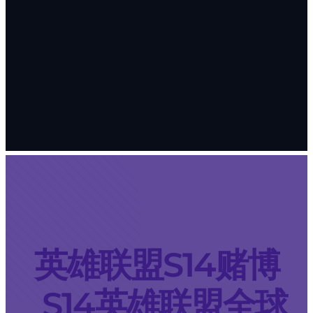
英雄联盟S14赌博
_S14英雄联盟全球