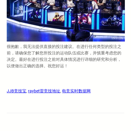
很抱歉，我无法提供直接的投注建议。在进行任何类型的投注之
前，请确保您了解您所投注的运动队伍或比赛，并慎重考虑您的
决定。最好在进行投注之前对具体情况进行详细的研究和分析，
以便做出正确的选择。祝您好运！
JJB竞技宝
, 
raybet雷竞技地址
, 
电竞实时数据网