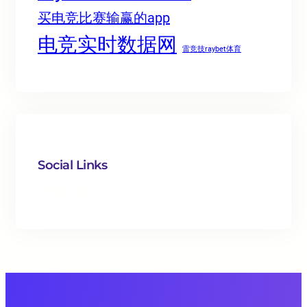
买电竞比赛输赢的app
电竞实时数据网
雷竞技raybet体育
Social Links
Facebook
Twitter
LinkedIn
Instagram