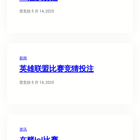
雷竞技
·
5 月 14, 2025
新闻
英雄联盟比赛竞猜投注
雷竞技
·
5 月 14, 2025
资讯
在赌lol比赛