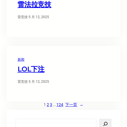
雷法拉竞技
雷竞技
·
5 月 12, 2025
新闻
LOL下注
雷竞技
·
5 月 12, 2025
1
2
3
…
124
下一页
→
S