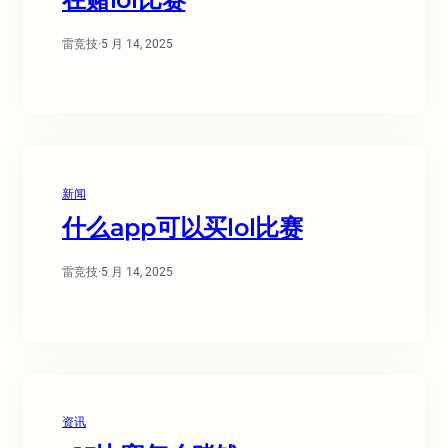
雷竞技
·
5 月 14, 2025
新闻
什么app可以买lol比赛
雷竞技
·
5 月 14, 2025
资讯